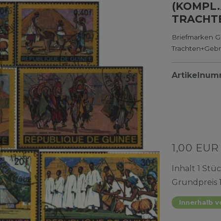
(KOMPL.
TRACHT
Briefmarken G
Trachten+Geb
Artikelnu
1,00 EU
Inhalt
1
Stü
Grundpreis
Innerhalb v