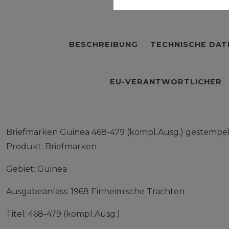
BESCHREIBUNG
TECHNISCHE DAT
EU-VERANTWORTLICHER
Briefmarken Guinea 468-479 (kompl.Ausg.) gestempel
Produkt: Briefmarken
Gebiet: Guinea
Ausgabeanlass: 1968 Einheimische Trachten
Titel: 468-479 (kompl.Ausg.)