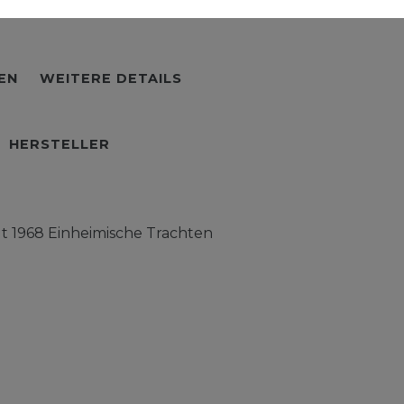
EN
WEITERE DETAILS
HERSTELLER
t 1968 Einheimische Trachten