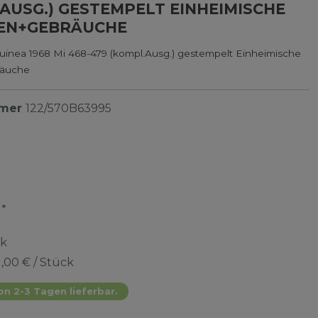
AUSG.) GESTEMPELT EINHEIMISCHE
EN+GEBRÄUCHE
uinea 1968 Mi 468-479 (kompl.Ausg.) gestempelt Einheimische
räuche
mmer
122/570B63995
*
R
ck
1,00 € / Stück
on 2-3 Tagen lieferbar.