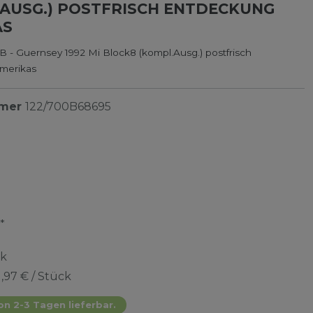
AUSG.) POSTFRISCH ENTDECKUNG
AS
 - Guernsey 1992 Mi Block8 (kompl.Ausg.) postfrisch
merikas
mmer
122/700B68695
*
ck
1,97 € / Stück
on 2-3 Tagen lieferbar.