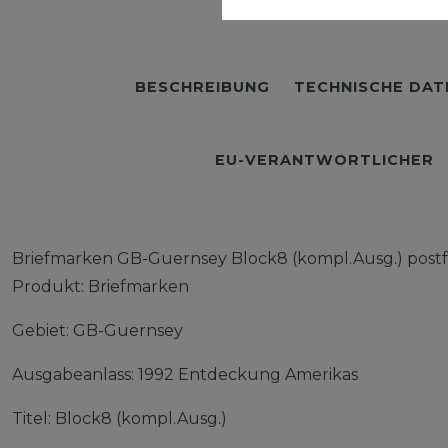
BESCHREIBUNG
TECHNISCHE DAT
EU-VERANTWORTLICHER
Briefmarken GB-Guernsey Block8 (kompl.Ausg.) postf
Produkt: Briefmarken
Gebiet: GB-Guernsey
Ausgabeanlass: 1992 Entdeckung Amerikas
Titel: Block8 (kompl.Ausg.)