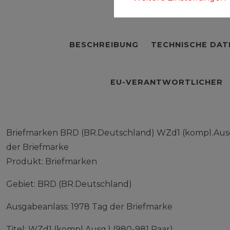
BESCHREIBUNG
TECHNISCHE DAT
EU-VERANTWORTLICHER
Briefmarken BRD (BR.Deutschland) WZd1 (kompl.Ausg.)
der Briefmarke
Produkt: Briefmarken
Gebiet: BRD (BR.Deutschland)
Ausgabeanlass: 1978 Tag der Briefmarke
Titel: WZd1 (kompl.Ausg.) (980-981 Paar)