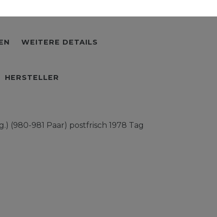
EN
WEITERE DETAILS
HERSTELLER
 (980-981 Paar) postfrisch 1978 Tag