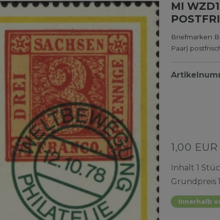
MI WZD1
POSTFRI
Briefmarken B
Paar) postfris
Artikelnu
1,00 EU
Inhalt
1
Stü
Grundpreis
Innerhalb v