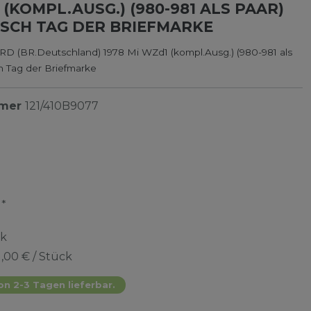
 (KOMPL.AUSG.) (980-981 ALS PAAR)
SCH TAG DER BRIEFMARKE
RD (BR.Deutschland) 1978 Mi WZd1 (kompl.Ausg.) (980-981 als
ch Tag der Briefmarke
mmer
121/410B9077
*
R
ck
1,00 € / Stück
on 2-3 Tagen lieferbar.