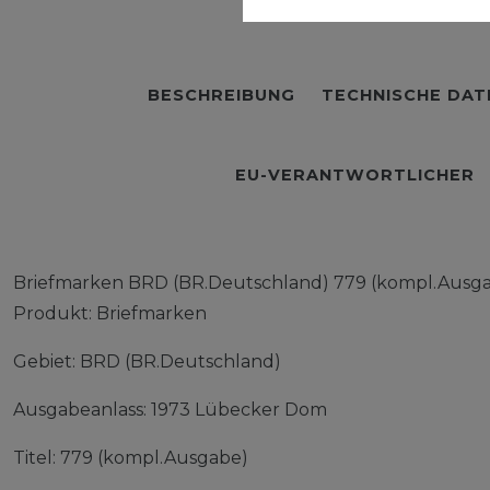
BESCHREIBUNG
TECHNISCHE DAT
EU-VERANTWORTLICHER
Briefmarken BRD (BR.Deutschland) 779 (kompl.Ausga
Produkt: Briefmarken
Gebiet: BRD (BR.Deutschland)
Ausgabeanlass: 1973 Lübecker Dom
Titel: 779 (kompl.Ausgabe)