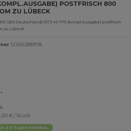
(KOMPL.AUSGABE) POSTFRISCH 800
DOM ZU LÜBECK
RD (BR.Deutschland) 1973 Mi 779 (kompl.Ausgabe) postfrisch
m zu Lübeck
mmer
121/410B8978
*
R
ck
1,00 € / Stück
on 2-3 Tagen lieferbar.