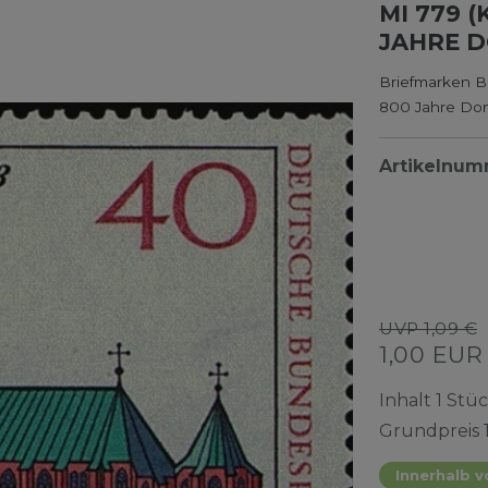
MI 779 
JAHRE 
Briefmarken B
800 Jahre Do
Artikelnu
UVP 1,09 €
1,00 EU
Inhalt
1
Stü
Grundpreis
Innerhalb v