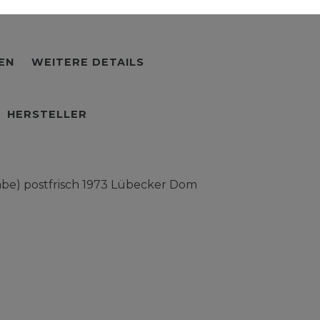
EN
WEITERE DETAILS
HERSTELLER
be) postfrisch 1973 Lübecker Dom