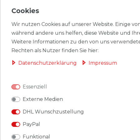
Cookies
EU-VERANTWORTLICHER
Wir nutzen Cookies auf unserer Website. Einige von 
HERSTELLER
während andere uns helfen, diese Website und Ihr
Weitere Informationen zu den von uns verwendete
Rechten als Nutzer finden Sie hier:
Briefmarken BRD (BR.Deutschland) 958
Daten­schutz­erklärung
Impressum
(kompl.Ausgabe) gestempelt 1978 Skisport
Produkt: Briefmarken
Essenziell
Gebiet: BRD (BR.Deutschland)
Externe Medien
Ausgabeanlass: 1978 Skisport
DHL Wunschzustellung
Titel: 958 (kompl.Ausgabe)
PayPal
Katalognummern: 958
Funktional