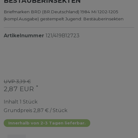
BESTÄUBERINSEKTEN
Briefmarken BRD (BR.Deutschland) 1984 Mi 1202-1205
(kompl.Ausgabe) gestempelt Jugend: Bestäuberinsekten
Artikelnummer
121/419B12723
UVP 3,19 €
*
2,87 EUR
Inhalt
1
Stück
Grundpreis
2,87 € / Stück
Innerhalb von 2-3 Tagen lieferbar.