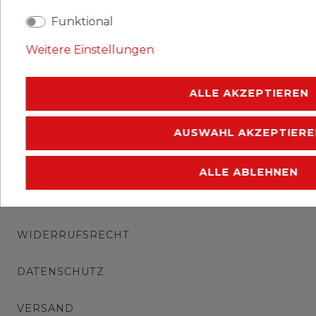
Katalognummern: 1202,1203,1204,1205
Funktional
Ausgabejahr: 1984
Weitere Einstellungen
Erhaltung: gestempelt
ALLE AKZEPTIEREN
AUSWAHL AKZEPTIERE
ALLE ABLEHNEN
IMPRESSUM
WIDERRUFSRECHT
DATENSCHUTZ
VERSAND