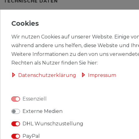
TECHNISCHE DATEN
WEITERE DETAILS
Cookies
EU-VERANTWORTLICHER
Wir nutzen Cookies auf unserer Website. Einige von 
während andere uns helfen, diese Website und Ihr
HERSTELLER
Weitere Informationen zu den von uns verwendete
Rechten als Nutzer finden Sie hier:
Briefmarken BRD (BR.Deutschland) 1202-1205
Daten­schutz­erklärung
Impressum
(kompl.Ausgabe) gestempelt 1984 Jugend: Insekten
Produkt: Briefmarken
Essenziell
Gebiet: BRD (BR.Deutschland)
Externe Medien
Ausgabeanlass: 1984 Jugend: Insekten
DHL Wunschzustellung
Titel: 1202-1205 (kompl.Ausgabe)
PayPal