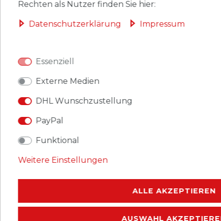
Rechten als Nutzer finden Sie hier:
HERSTELLER
Daten­schutz­erklärung
Impressum
Essenziell
aus stabilem, schwarzem Karton (Dicke 300
g/m²)
Externe Medien
passend zu den Einsteckblättern AK21 bis AK26
DHL Wunschzustellung
Größe außen: 350 x 335 mm
Lochung: 4-Ring 80-80-80 mm Lochabstand
PayPal
Material: Karton
Funktional
, Verpackungsinhalt: 10 Stück.
Weitere Einstellungen
ALLE AKZEPTIEREN
AUSWAHL AKZEPTIERE