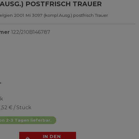
AUSG.) POSTFRISCH TRAUER
lgien 2001 Mi 3097 (kompl.Ausg.) postfrisch Trauer
mmer
122/210B146787
*
ck
1,52 € / Stück
on 2-3 Tagen lieferbar.
IN DEN