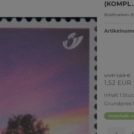
(KOMPL.
Briefmarken Be
Artikelnu
UVP 1,69 €
1,52 EUR
Inhalt
1
Stü
Grundpreis
Innerhalb v