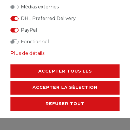
Médias externes
LISTE DE SOUHAITS
DHL Preferred Delivery
PayPal
* avec TVA hors
Frais de livraison
Fonctionnel
Plus de détails
DESCRIPTION
ACCEPTER TOUS LES
AUTRES DÉTAILS
ACCEPTER LA SÉLECTION
RESPONSABLE DE L'UE
REFUSER TOUT
FABRICANT