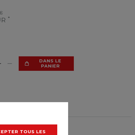
€
*
EUR
DANS LE
PANIER
 DE SOUHAITS
rais de livraison
CEPTER TOUS LES