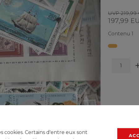
UVP 219,99 
197,99 
Contenu
1
LISTE
* avec TVA hors
F
es cookies. Certains d'entre eux sont
AC