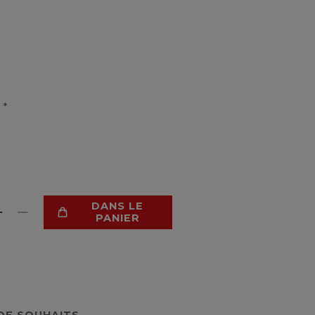
*
R
DANS LE
PANIER
 DE SOUHAITS