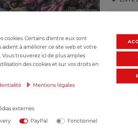
* avec TVA hors
F
es cookies. Certains d'entre eux sont
AC
s aident à améliorer ce site web et votre
. Vous trouverez ici de plus amples
tilisation des cookies et sur vos droits en
dentialité
Mentions légales
dias externes
NSABLE DE L'UE
FABRICANT
ivery
PayPal
Fonctionnel