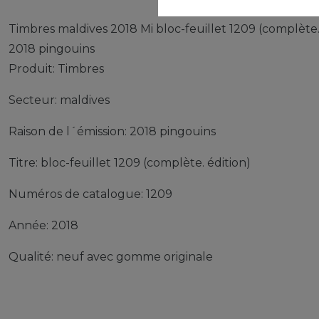
Timbres maldives 2018 Mi bloc-feuillet 1209 (complète
2018 pingouins
Produit: Timbres
Secteur: maldives
Raison de l´émission: 2018 pingouins
Titre: bloc-feuillet 1209 (complète. édition)
Numéros de catalogue: 1209
Année: 2018
Qualité: neuf avec gomme originale