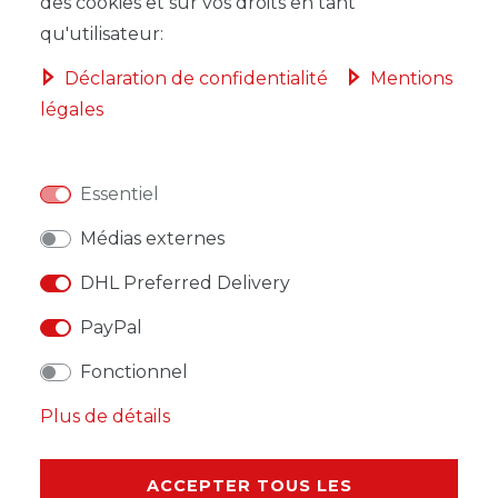
DANS LE PANIER
des cookies et sur vos droits en tant
qu'utilisateur:
Déclaration de confidentialité
Mentions
légales
LISTE DE SOUHAITS
Essentiel
* avec TVA hors
Frais de livraison
Médias externes
DHL Preferred Delivery
PayPal
DESCRIPTION
Fonctionnel
Plus de détails
AUTRES DÉTAILS
RESPONSABLE DE L'UE
ACCEPTER TOUS LES