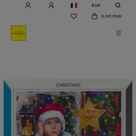
EUR
0,00 EUR
☰