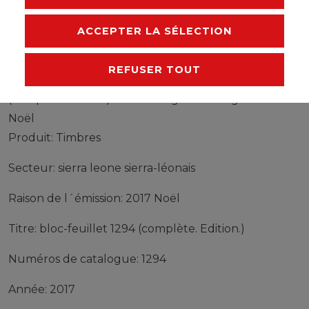
FABRICANT
ACCEPTER LA SÉLECTION
REFUSER TOUT
Timbres sierra leone sierra-léonais bloc-feuillet 1294
(complète edition) neuf avec gomme originale 2017
Noël
Produit: Timbres
Secteur: sierra leone sierra-léonais
Raison de l´émission: 2017 Noël
Titre: bloc-feuillet 1294 (complète. Edition.)
Numéros de catalogue: 1294
Année: 2017