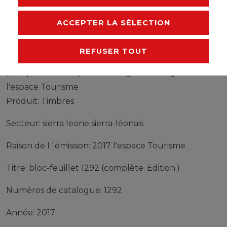
FABRICANT
ACCEPTER LA SÉLECTION
REFUSER TOUT
Timbres sierra leone sierra-léonais bloc-feuillet 1292
(complète edition) neuf avec gomme originale 2017
l'espace Tourisme
Produit: Timbres
Secteur: sierra leone sierra-léonais
Raison de l´émission: 2017 l'espace Tourisme
Titre: bloc-feuillet 1292 (complète. Edition.)
Numéros de catalogue: 1292
Année: 2017