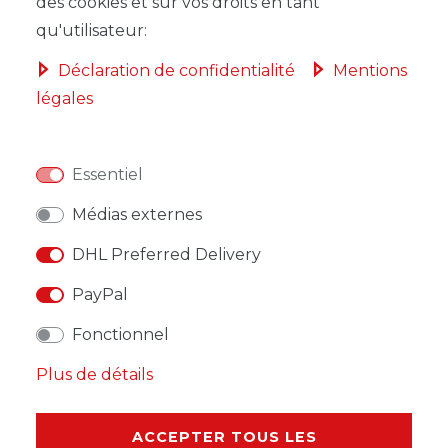
DANS LE PANIER
des cookies et sur vos droits en tant
qu'utilisateur:
Déclaration de confidentialité
Mentions
légales
LISTE DE SOUHAITS
Essentiel
* avec TVA hors
Frais de livraison
Médias externes
DHL Preferred Delivery
PayPal
DESCRIPTION
Fonctionnel
Plus de détails
AUTRES DÉTAILS
RESPONSABLE DE L'UE
ACCEPTER TOUS LES