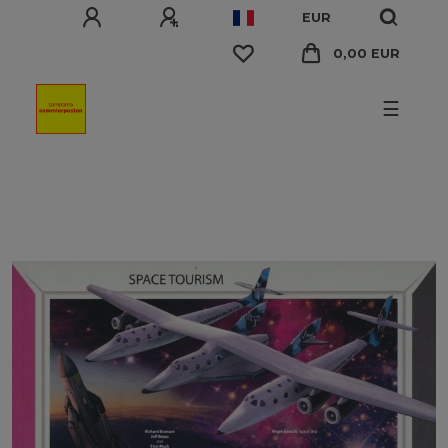
EUR
0,00 EUR
☰