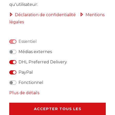
qu'utilisateur:
Déclaration de confidentialité
Mentions
légales
LISTE DE SOUHAITS
Essentiel
* avec TVA hors
Frais de livraison
Médias externes
DHL Preferred Delivery
PayPal
DESCRIPTION
Fonctionnel
AUTRES DÉTAILS
Plus de détails
RESPONSABLE DE L'UE
ACCEPTER TOUS LES