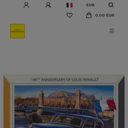
EUR
0,00 EUR
☰