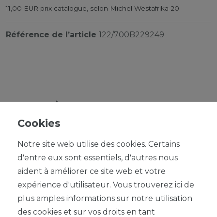
11,00 EUR prix catalogue, selon Michel Westafrika 20
Référence de l’article
122/700B229249
*
1,00 EUR
Cookies
Contenu
1
Notre site web utilise des cookies. Certains
d'entre eux sont essentiels, d'autres nous
aident à améliorer ce site web et votre
expérience d'utilisateur. Vous trouverez ici de
plus amples informations sur notre utilisation
DANS LE PANIER
des cookies et sur vos droits en tant