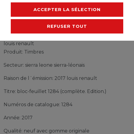
FABRICANT
ACCEPTER LA SÉLECTION
REFUSER TOUT
Timbres sierra leone sierra-léonais bloc-feuillet 1284
(complète edition) neuf avec gomme originale 2017
louis renault
Produit: Timbres
Secteur: sierra leone sierra-léonais
Raison de l´émission: 2017 louis renault
Titre: bloc-feuillet 1284 (complète. Edition.)
Numéros de catalogue: 1284
Année: 2017
Qualité: neuf avec gomme originale