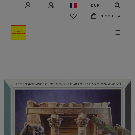
EUR
0,00 EUR
☰