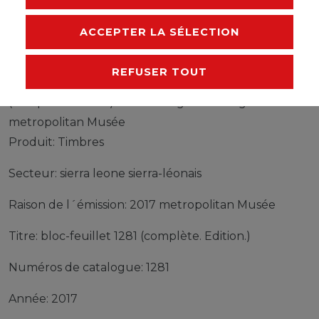
FABRICANT
ACCEPTER LA SÉLECTION
REFUSER TOUT
Timbres sierra leone sierra-léonais bloc-feuillet 1281
(complète edition) neuf avec gomme originale 2017
metropolitan Musée
Produit: Timbres
Secteur: sierra leone sierra-léonais
Raison de l´émission: 2017 metropolitan Musée
Titre: bloc-feuillet 1281 (complète. Edition.)
Numéros de catalogue: 1281
Année: 2017