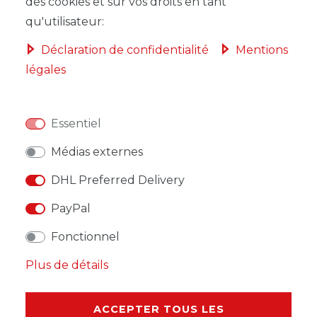
DANS LE PANIER
des cookies et sur vos droits en tant
qu'utilisateur:
Déclaration de confidentialité
Mentions
légales
LISTE DE SOUHAITS
Essentiel
* avec TVA hors
Frais de livraison
Médias externes
DHL Preferred Delivery
PayPal
DESCRIPTION
Fonctionnel
Plus de détails
AUTRES DÉTAILS
RESPONSABLE DE L'UE
ACCEPTER TOUS LES