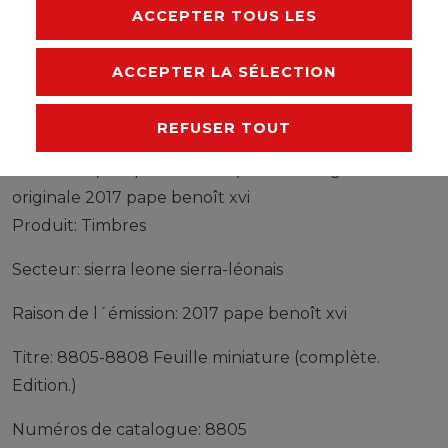
RESPONSABLE DE L'UE
ACCEPTER TOUS LES
FABRICANT
ACCEPTER LA SÉLECTION
REFUSER TOUT
Timbres sierra leone sierra-léonais 8805-8808 Feuille
miniature (complète edition) neuf avec gomme
originale 2017 pape benoît xvi
Produit: Timbres
Secteur: sierra leone sierra-léonais
Raison de l´émission: 2017 pape benoît xvi
Titre: 8805-8808 Feuille miniature (complète.
Edition.)
Numéros de catalogue: 8805