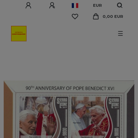
EUR
0,00 EUR
☰