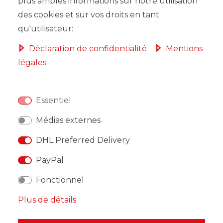
plus amples informations sur notre utilisation
DANS LE PANIER
des cookies et sur vos droits en tant
qu'utilisateur:
Déclaration de confidentialité
Mentions
légales
LISTE DE SOUHAITS
Essentiel
* avec TVA hors
Frais de livraison
Médias externes
DHL Preferred Delivery
PayPal
DESCRIPTION
Fonctionnel
Plus de détails
AUTRES DÉTAILS