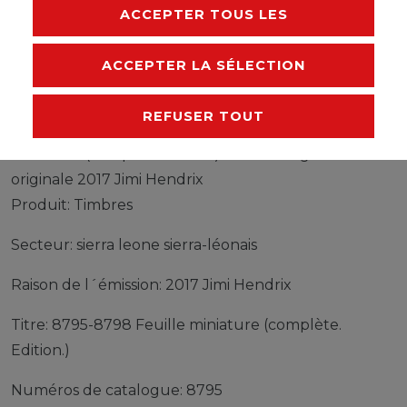
RESPONSABLE DE L'UE
ACCEPTER TOUS LES
FABRICANT
ACCEPTER LA SÉLECTION
REFUSER TOUT
Timbres sierra leone sierra-léonais 8795-8798 Feuille
miniature (complète edition) neuf avec gomme
originale 2017 Jimi Hendrix
Produit: Timbres
Secteur: sierra leone sierra-léonais
Raison de l´émission: 2017 Jimi Hendrix
Titre: 8795-8798 Feuille miniature (complète.
Edition.)
Numéros de catalogue: 8795