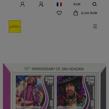
EUR
0,00 EUR
☰