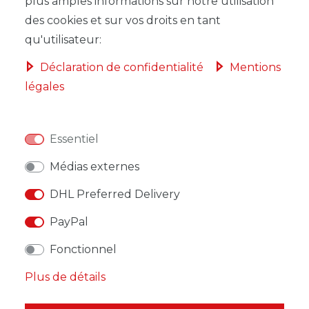
plus amples informations sur notre utilisation
DANS LE PANIER
des cookies et sur vos droits en tant
qu'utilisateur:
Déclaration de confidentialité
Mentions
légales
LISTE DE SOUHAITS
Essentiel
* avec TVA hors
Frais de livraison
Médias externes
DHL Preferred Delivery
PayPal
DESCRIPTION
Fonctionnel
Plus de détails
AUTRES DÉTAILS