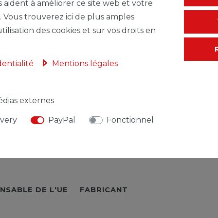
s aident à améliorer ce site web et votre
* avec TVA hors
F
. Vous trouverez ici de plus amples
tilisation des cookies et sur vos droits en
dentialité
Mentions légales
dias externes
ivery
PayPal
Fonctionnel
NSABLE DE L'UE
FABRICANT