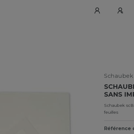
Schaube
SCHAUBE
SANS IM
Schaubek scBB
feuilles
Référence d