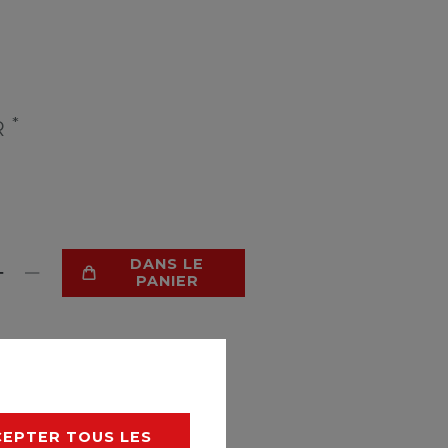
*
R
DANS LE
PANIER
 DE SOUHAITS
CEPTER TOUS LES