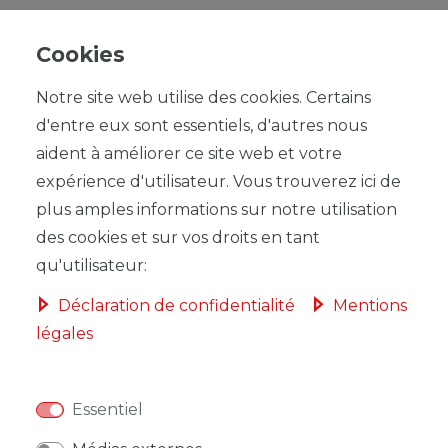
Référence de l’article
sc643N22N
Cookies
Notre site web utilise des cookies. Certains
d'entre eux sont essentiels, d'autres nous
aident à améliorer ce site web et votre
*
28,29 EUR
expérience d'utilisateur. Vous trouverez ici de
Contenu
1
plus amples informations sur notre utilisation
des cookies et sur vos droits en tant
qu'utilisateur:
Déclaration de confidentialité
Mentions
légales
DANS LE PANIER
Essentiel