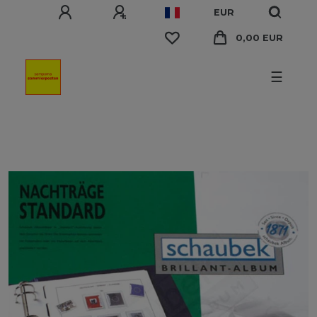
EUR
0,00 EUR
☰