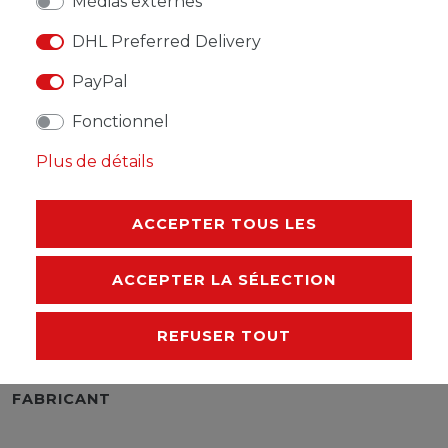
Médias externes
DHL Preferred Delivery
LISTE DE SOUHAITS
PayPal
* avec TVA hors
Frais de livraison
Fonctionnel
Plus de détails
ACCEPTER TOUS LES
DESCRIPTION
ACCEPTER LA SÉLECTION
AUTRES DÉTAILS
REFUSER TOUT
RESPONSABLE DE L'UE
FABRICANT