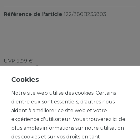
Référence de l’article
122/280B235803
UVP 5,99 €
*
5,39 EUR
Cookies
Contenu
1
Notre site web utilise des cookies. Certains
d'entre eux sont essentiels, d'autres nous
aident à améliorer ce site web et votre
expérience d'utilisateur. Vous trouverez ici de
plus amples informations sur notre utilisation
DANS LE PANIER
des cookies et sur vos droits en tant