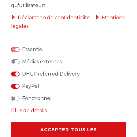
qu'utilisateur:
Déclaration de confidentialité
Mentions
légales
LISTE DE SOUHAITS
Essentiel
* avec TVA hors
Frais de livraison
Médias externes
DHL Preferred Delivery
PayPal
DESCRIPTION
Fonctionnel
AUTRES DÉTAILS
Plus de détails
RESPONSABLE DE L'UE
ACCEPTER TOUS LES