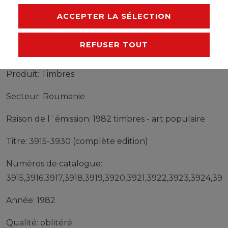
FABRICANT
ACCEPTER LA SÉLECTION
REFUSER TOUT
Timbres Roumanie 3915-3930 (complète edition)
oblitéré 1982 timbres - art populaire
Produit: Timbres
Secteur: Roumanie
Raison de l´émission: 1982 timbres - art populaire
Titre: 3915-3930 (complète edition)
Numéros de catalogue:
3915,3916,3917,3918,3919,3920,3921,3922,3923,3924,39
Année: 1982
Qualité: oblitéré