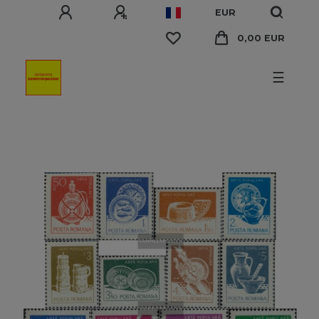
EUR
0,00 EUR
☰