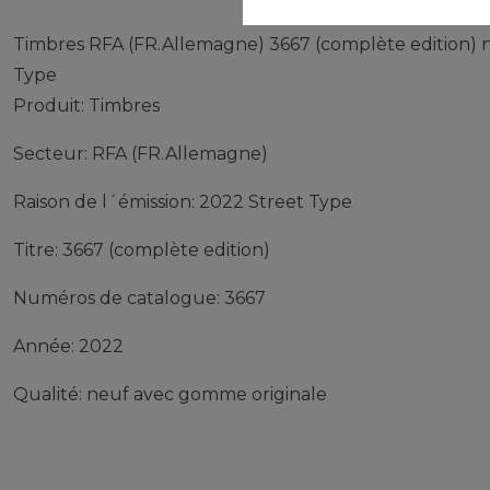
Timbres RFA (FR.Allemagne) 3667 (complète edition) 
Type
Produit: Timbres
Secteur: RFA (FR.Allemagne)
Raison de l´émission: 2022 Street Type
Titre: 3667 (complète edition)
Numéros de catalogue: 3667
Année: 2022
Qualité: neuf avec gomme originale