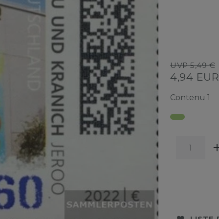
UVP 5,49 €
4,94 EU
Contenu
1
LISTE