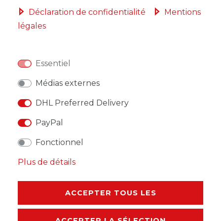
DANS LE PANIER
Déclaration de confidentialité
Mentions
légales
Essentiel
LISTE DE SOUHAITS
Médias externes
* avec TVA hors
Frais de livraison
DHL Preferred Delivery
PayPal
Fonctionnel
Plus de détails
DESCRIPTION
AUTRES DÉTAILS
ACCEPTER TOUS LES
RESPONSABLE DE L'UE
ACCEPTER LA SÉLECTION