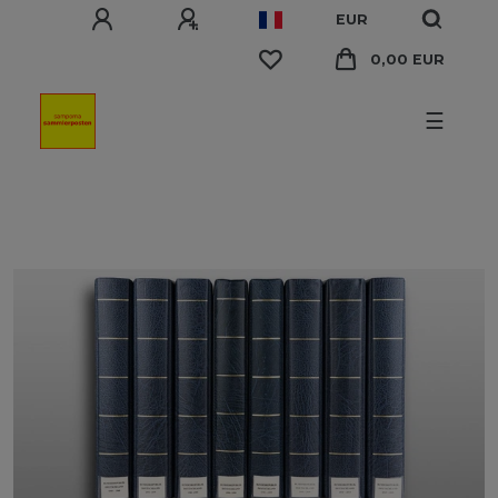
EUR
0,00 EUR
☰