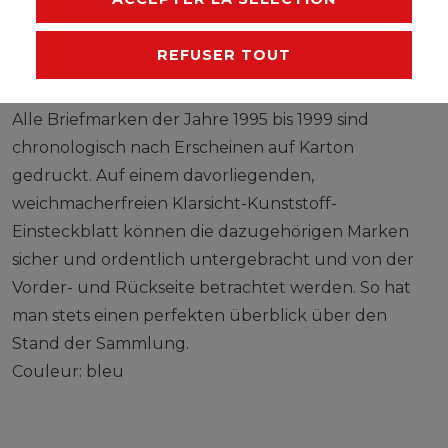
FABRICANT
REFUSER TOUT
Alle Briefmarken der Jahre 1995 bis 1999 sind
chronologisch nach Erscheinen auf Karton
gedruckt. Auf einem davorliegenden,
weichmacherfreien Klarsicht-Kunststoff-
Einsteckblatt können die dazugehörigen Marken
sicher und ordentlich untergebracht und von der
Vorder- und Rückseite betrachtet werden. So hat
man stets einen perfekten überblick über den
Stand der Sammlung.
Couleur: bleu