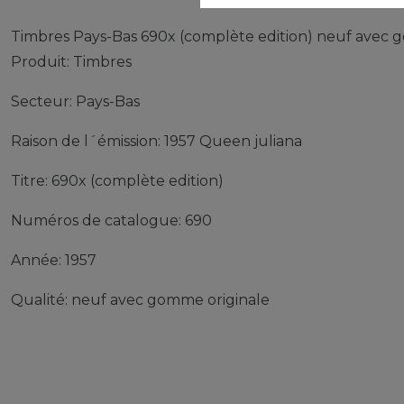
Timbres Pays-Bas 690x (complète edition) neuf avec 
Produit: Timbres
Secteur: Pays-Bas
Raison de l´émission: 1957 Queen juliana
Titre: 690x (complète edition)
Numéros de catalogue: 690
Année: 1957
Qualité: neuf avec gomme originale