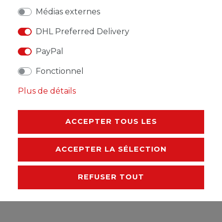
Médias externes
LISTE DE SOUHAITS
DHL Preferred Delivery
PayPal
* avec TVA hors
Frais de livraison
Fonctionnel
Plus de détails
DESCRIPTION
ACCEPTER TOUS LES
AUTRES DÉTAILS
ACCEPTER LA SÉLECTION
RESPONSABLE DE L'UE
REFUSER TOUT
FABRICANT