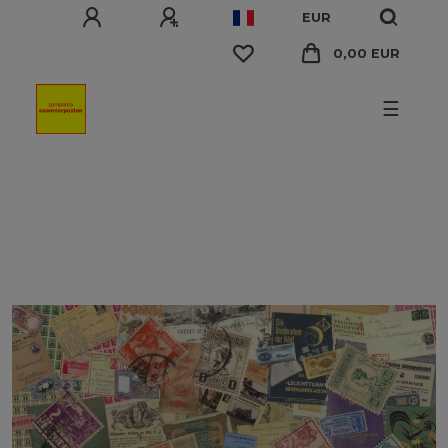
EUR
0,00 EUR
☰