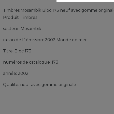
Timbres Mosambik Bloc 173 neuf avec gomme origina
Produit: Timbres
secteur: Mosambik
raison de l´émission: 2002 Monde de mer
Titre: Bloc 173
numéros de catalogue: 173
année: 2002
Qualité: neuf avec gomme originale