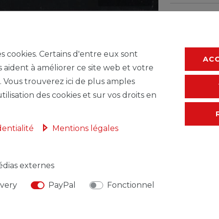
* avec TVA hors
F
es cookies. Certains d'entre eux sont
AC
s aident à améliorer ce site web et votre
. Vous trouverez ici de plus amples
tilisation des cookies et sur vos droits en
dentialité
Mentions légales
dias externes
ivery
PayPal
Fonctionnel
NSABLE DE L'UE
FABRICANT