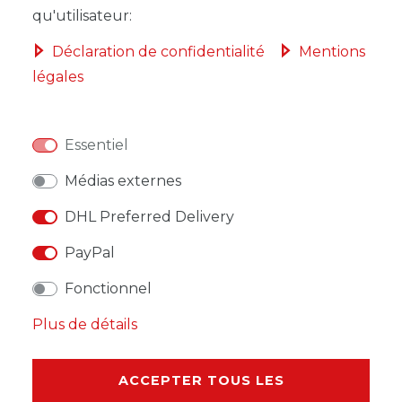
DANS LE PANIER
qu'utilisateur:
Déclaration de confidentialité
Mentions
légales
LISTE DE SOUHAITS
Essentiel
* avec TVA hors
Frais de livraison
Médias externes
DHL Preferred Delivery
PayPal
Fonctionnel
DESCRIPTION
Plus de détails
AUTRES DÉTAILS
ACCEPTER TOUS LES
RESPONSABLE DE L'UE