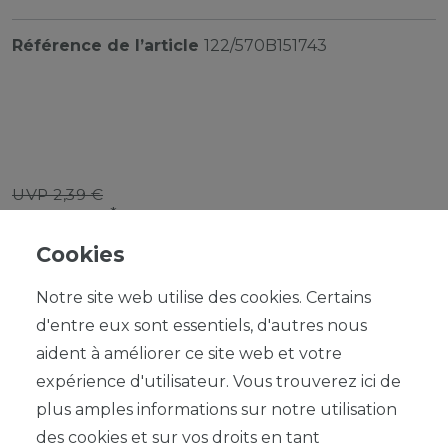
Référence de l’article
122/570B151743
UVP 2,39 €
*
2,15 EUR
Cookies
Contenu
1
Prix de base
2,15 € / Stück
Notre site web utilise des cookies. Certains
d'entre eux sont essentiels, d'autres nous
aident à améliorer ce site web et votre
expérience d'utilisateur. Vous trouverez ici de
plus amples informations sur notre utilisation
des cookies et sur vos droits en tant