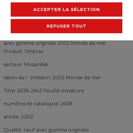
FABRICANT
ACCEPTER LA SÉLECTION
REFUSER TOUT
Timbres Mosambik 2638-2643 Feuille miniature neuf
avec gomme originale 2002 Monde de mer
Produit: Timbres
secteur: Mosambik
raison de l´émission: 2002 Monde de mer
Titre: 2638-2643 Feuille miniature
numéros de catalogue: 2638
année: 2002
Qualité: neuf avec gomme originale