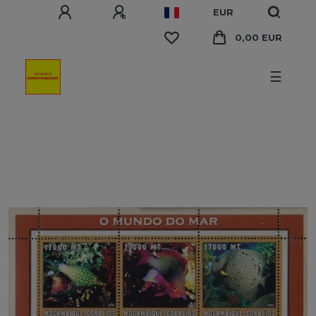
EUR
0,00 EUR
☰