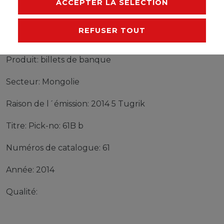
ACCEPTER LA SÉLECTION
REFUSER TOUT
billets de banque Mongolie Pick-no: 61B b 2014 5
Tugrik
Produit: billets de banque
Secteur: Mongolie
Raison de l´émission: 2014 5 Tugrik
Titre: Pick-no: 61B b
Numéros de catalogue: 61
Année: 2014
Qualité: