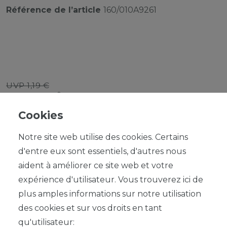
Référence de l’article
160/010A9261
UVP 1,19 €
*
1,07 EUR
Cookies
Contenu
1
Notre site web utilise des cookies. Certains
d'entre eux sont essentiels, d'autres nous
aident à améliorer ce site web et votre
expérience d'utilisateur. Vous trouverez ici de
plus amples informations sur notre utilisation
DANS LE PANIER
des cookies et sur vos droits en tant
qu'utilisateur: