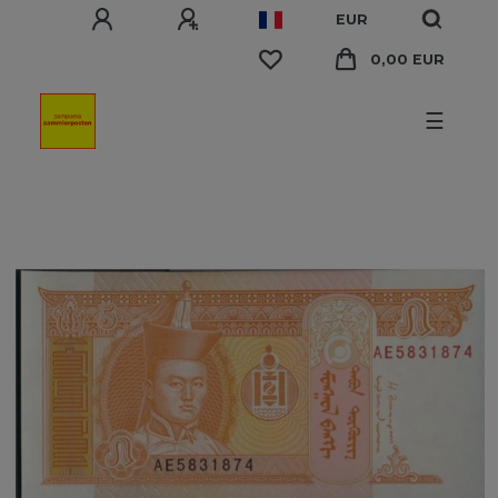
EUR
0,00 EUR
☰