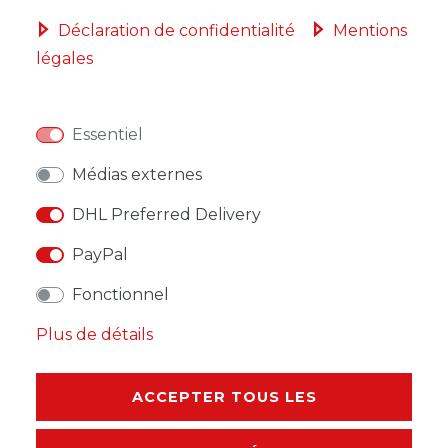
Déclaration de confidentialité
Mentions
légales
LISTE DE SOUHAITS
Essentiel
* avec TVA hors
Frais de livraison
Médias externes
DHL Preferred Delivery
PayPal
DESCRIPTION
Fonctionnel
AUTRES DÉTAILS
Plus de détails
RESPONSABLE DE L'UE
ACCEPTER TOUS LES
FABRICANT