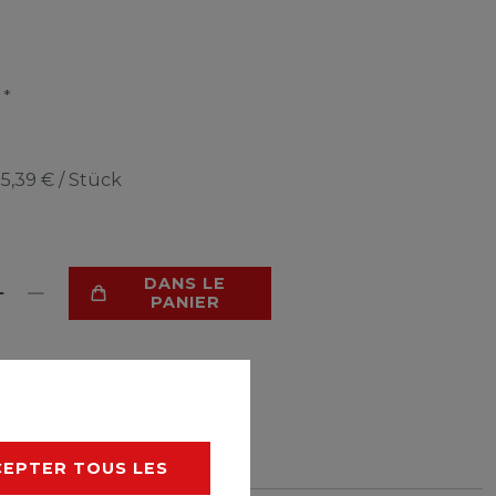
*
R
e
5,39 € / Stück
DANS LE
PANIER
 DE SOUHAITS
CEPTER TOUS LES