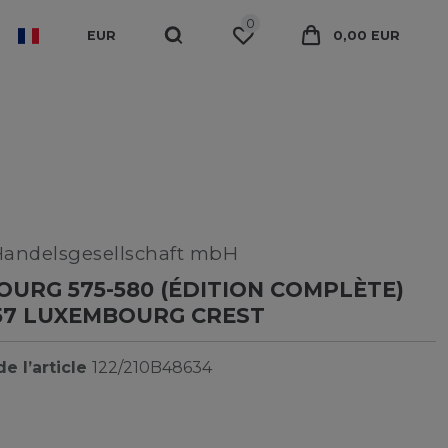
0
EUR
0,00 EUR
Handelsgesellschaft mbH
URG 575-580 (ÉDITION COMPLÈTE)
57 LUXEMBOURG CREST
e l’article
122/210B48634