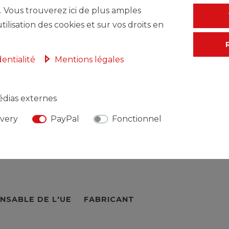
. Vous trouverez ici de plus amples
* avec TVA hors
F
tilisation des cookies et sur vos droits en
dentialité
Mentions légales
dias externes
ivery
PayPal
Fonctionnel
NSABLE DE L'UE
FABRICANT