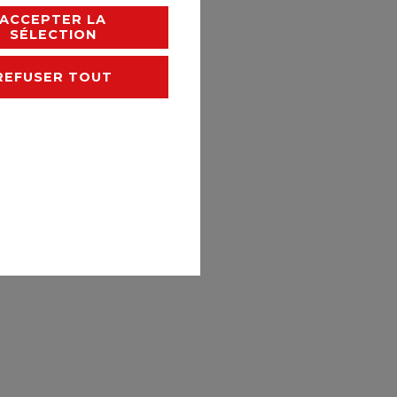
rais de livraison
ACCEPTER LA
SÉLECTION
REFUSER TOUT