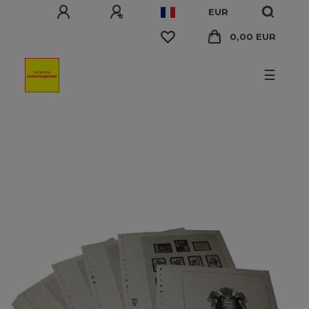
EUR
0,00 EUR
☰