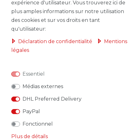
expérience d'utilisateur. Vous trouverez ici de
plus amples informations sur notre utilisation
des cookies et sur vos droits en tant
qu'utilisateur:
LISTE DE SOUHAITS
Déclaration de confidentialité
Mentions
légales
* avec TVA hors
Frais de livraison
Essentiel
Médias externes
DESCRIPTION
DHL Preferred Delivery
AUTRES DÉTAILS
PayPal
RESPONSABLE DE L'UE
Fonctionnel
Plus de détails
FABRICANT