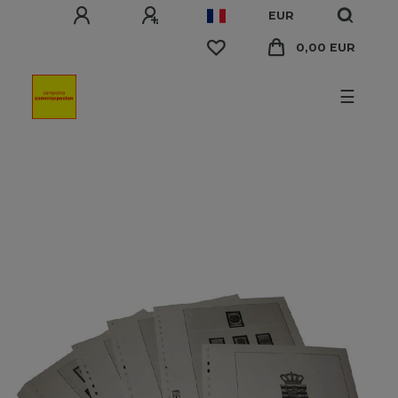
EUR
0,00 EUR
☰