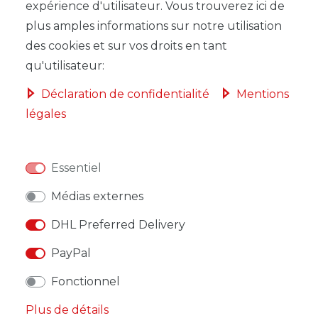
expérience d'utilisateur. Vous trouverez ici de
plus amples informations sur notre utilisation
des cookies et sur vos droits en tant
qu'utilisateur:
LISTE DE SOUHAITS
Déclaration de confidentialité
Mentions
légales
* avec TVA hors
Frais de livraison
Essentiel
Médias externes
DESCRIPTION
DHL Preferred Delivery
AUTRES DÉTAILS
PayPal
RESPONSABLE DE L'UE
Fonctionnel
Plus de détails
FABRICANT