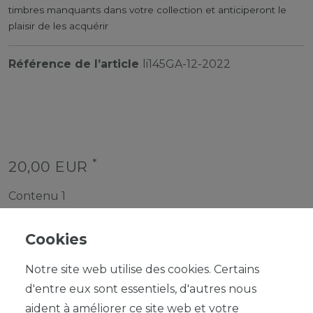
timbres manquants dans votre collection et anticiperont le
plaisir de les acquérir
Référence de l’article
li145GA-12-2022
*
20,00 EUR
Contenu
1
Cookies
Notre site web utilise des cookies. Certains
d'entre eux sont essentiels, d'autres nous
aident à améliorer ce site web et votre
DANS LE PANIER