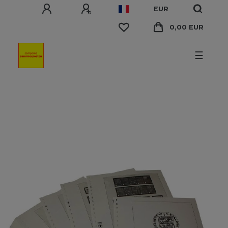
EUR
0,00 EUR
☰