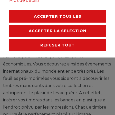
Plus de détails
FABRICANT
ACCEPTER TOUS LES
Les timbres illustrent de grands évènements d'un
ACCEPTER LA SÉLECTION
état, informent d'une partie du monde,
d'organisations et de communautés internationales,
REFUSER TOUT
donnent un aperçu de la culture et montrent des
faits marquants historiques, politiques et
économiques. Vous découvrez ainsi des évènements
internationaux du monde entier de très près. Les
feuilles pré-imprimées vous aideront à découvrir les
timbres manquants dans votre collection et
anticiperont le plaisir de les acquérir. A cet effet,
insérer vos timbres dans les bandes en plastique à
l'endroit prévu par les impressions. Chaque timbre
pourra être parfaitement placé sur l'image