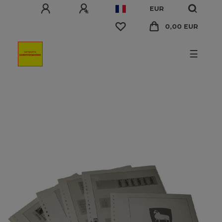
EUR
0,00 EUR
☰