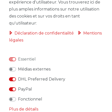
expérience d'utilisateur. Vous trouverez ici de
plus amples informations sur notre utilisation
des cookies et sur vos droits en tant
qu'utilisateur:
LISTE DE SOUHAITS
Déclaration de confidentialité
Mentions
légales
* avec TVA hors
Frais de livraison
Essentiel
Médias externes
DESCRIPTION
DHL Preferred Delivery
AUTRES DÉTAILS
PayPal
RESPONSABLE DE L'UE
Fonctionnel
Plus de détails
FABRICANT