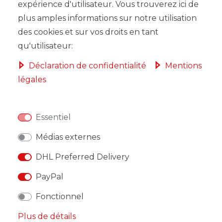
expérience d'utilisateur. Vous trouverez ici de
plus amples informations sur notre utilisation
des cookies et sur vos droits en tant
qu'utilisateur:
LISTE DE SOUHAITS
Déclaration de confidentialité
Mentions
légales
* avec TVA hors
Frais de livraison
Essentiel
Médias externes
DESCRIPTION
DHL Preferred Delivery
AUTRES DÉTAILS
PayPal
RESPONSABLE DE L'UE
Fonctionnel
Plus de détails
FABRICANT