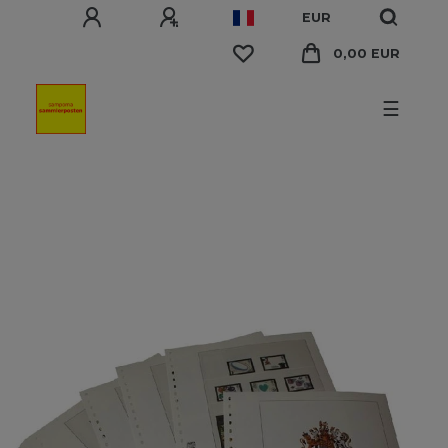
EUR
0,00 EUR
☰