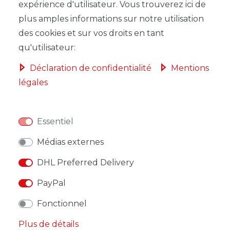
expérience d'utilisateur. Vous trouverez ici de
plus amples informations sur notre utilisation
des cookies et sur vos droits en tant
qu'utilisateur:
LISTE DE SOUHAITS
Déclaration de confidentialité
Mentions
légales
* avec TVA hors
Frais de livraison
Essentiel
Médias externes
DESCRIPTION
DHL Preferred Delivery
AUTRES DÉTAILS
PayPal
RESPONSABLE DE L'UE
Fonctionnel
Plus de détails
FABRICANT