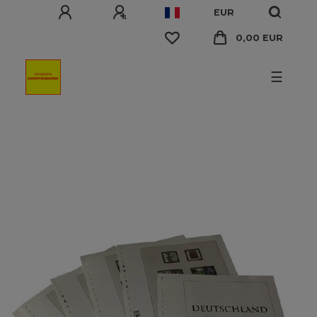
EUR
0,00 EUR
☰