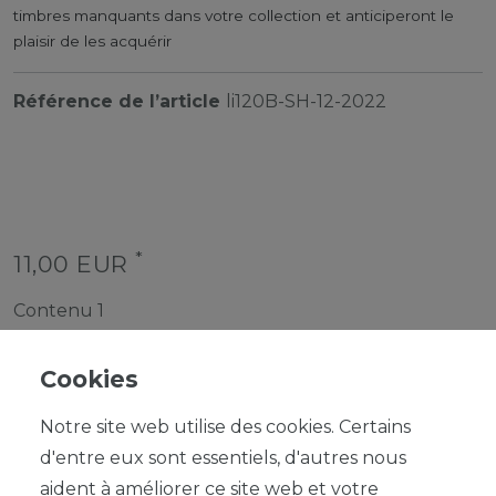
timbres manquants dans votre collection et anticiperont le
plaisir de les acquérir
Référence de l’article
li120B-SH-12-2022
*
11,00 EUR
Contenu
1
Cookies
Notre site web utilise des cookies. Certains
d'entre eux sont essentiels, d'autres nous
aident à améliorer ce site web et votre
DANS LE PANIER