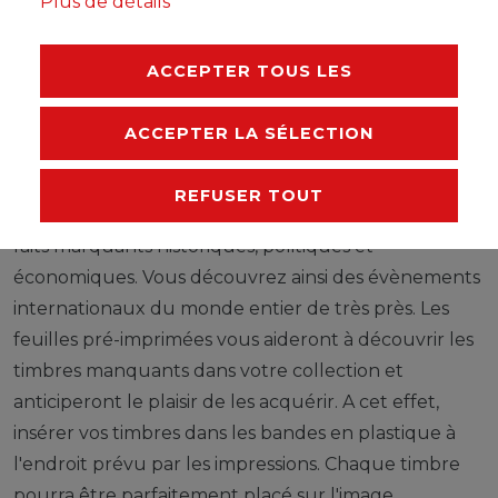
Plus de détails
FABRICANT
ACCEPTER TOUS LES
Les timbres illustrent de grands évènements d'un
ACCEPTER LA SÉLECTION
état, informent d'une partie du monde,
d'organisations et de communautés internationales,
REFUSER TOUT
donnent un aperçu de la culture et montrent des
faits marquants historiques, politiques et
économiques. Vous découvrez ainsi des évènements
internationaux du monde entier de très près. Les
feuilles pré-imprimées vous aideront à découvrir les
timbres manquants dans votre collection et
anticiperont le plaisir de les acquérir. A cet effet,
insérer vos timbres dans les bandes en plastique à
l'endroit prévu par les impressions. Chaque timbre
pourra être parfaitement placé sur l'image