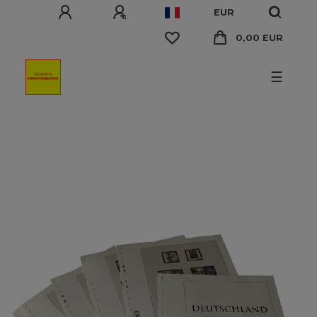
EUR
0,00 EUR
☰