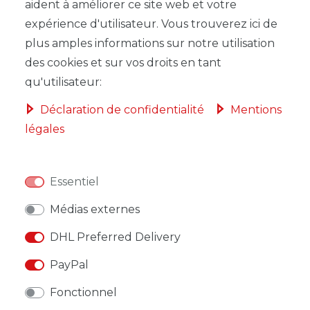
aident à améliorer ce site web et votre
DANS LE PANIER
expérience d'utilisateur. Vous trouverez ici de
plus amples informations sur notre utilisation
des cookies et sur vos droits en tant
qu'utilisateur:
Déclaration de confidentialité
Mentions
LISTE DE SOUHAITS
légales
* avec TVA hors
Frais de livraison
Essentiel
Médias externes
DHL Preferred Delivery
DESCRIPTION
PayPal
AUTRES DÉTAILS
Fonctionnel
RESPONSABLE DE L'UE