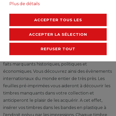
Plus de détails
FABRICANT
ACCEPTER TOUS LES
ACCEPTER LA SÉLECTION
Les timbres illustrent de grands évènements d'un
état, informent d'une partie du monde,
REFUSER TOUT
d'organisations et de communautés internationales,
donnent un aperçu de la culture et montrent des
faits marquants historiques, politiques et
économiques. Vous découvrez ainsi des évènements
internationaux du monde entier de très près. Les
feuilles pré-imprimées vous aideront à découvrir les
timbres manquants dans votre collection et
anticiperont le plaisir de les acquérir. A cet effet,
insérer vos timbres dans les bandes en plastique à
l'endroit prévu par les impressions. Chaque timbre