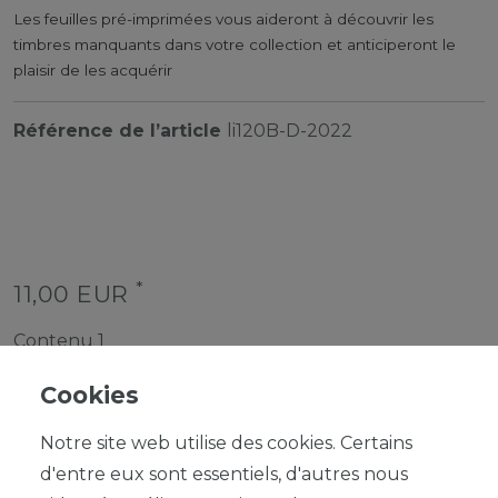
Les feuilles pré-imprimées vous aideront à découvrir les
timbres manquants dans votre collection et anticiperont le
plaisir de les acquérir
Référence de l’article
li120B-D-2022
*
11,00 EUR
Contenu
1
Cookies
Notre site web utilise des cookies. Certains
d'entre eux sont essentiels, d'autres nous