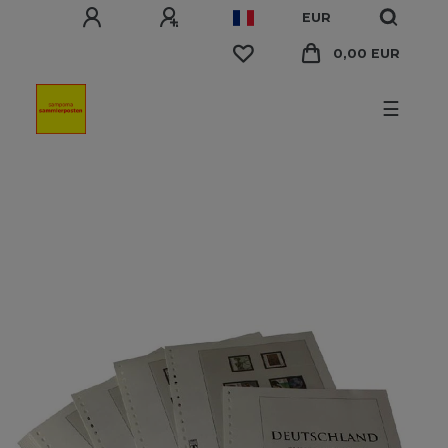
EUR
0,00 EUR
☰