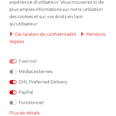
expérience d'utilisateur. Vous trouverez ici de
plus amples informations sur notre utilisation
des cookies et sur vos droits en tant
qu'utilisateur:
LISTE DE SOUHAITS
Déclaration de confidentialité
Mentions
légales
* avec TVA hors
Frais de livraison
Essentiel
Médias externes
DESCRIPTION
DHL Preferred Delivery
AUTRES DÉTAILS
PayPal
RESPONSABLE DE L'UE
Fonctionnel
Plus de détails
FABRICANT