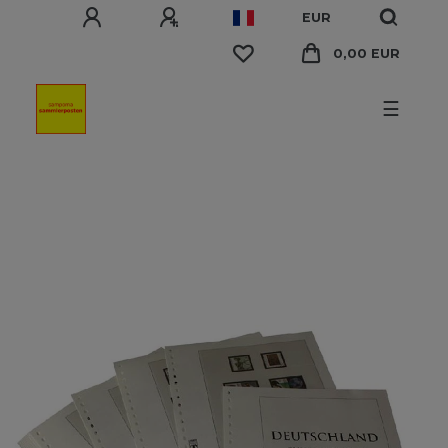
EUR
0,00 EUR
☰