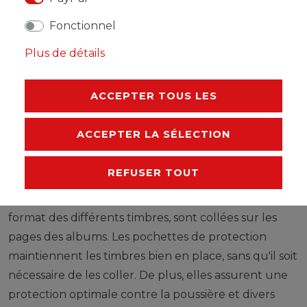
Les feuilles LEUCHTTURM (format 270 x 297 mm /
Fonctionnel
système à 13 trous) sont imprimées par offset, en noir
Plus de détails
et blanc, avec un grand souci de précision, sur du
papier stable, sans bois ni acide (170 g/m 2 ). Nous
ACCEPTER TOUS LES
renonçons volontairement à une impression en
couleurs. Vous pouvez ainsi plus facilement savoir
ACCEPTER LA SÉLECTION
quels timbres manquent encore dans votre album.
Des pochettes de protection, fabriquées à partir
REFUSER TOUT
d'une feuille de polystyrène traitée anti-reflet,
transparente et sans plastifiant acide, découpées au
format des différents timbres, sont collées sur les
pages des albums. Les pochettes de protection
maintiennent les timbres bien en place, sans qu'il soit
nécessaire de les coller. De plus, elles assurent une
protection optimale contre la poussière et divers