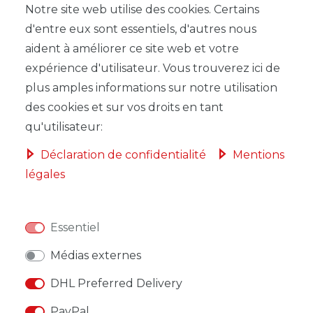
Notre site web utilise des cookies. Certains
d'entre eux sont essentiels, d'autres nous
LISTE DE SOUHAITS
aident à améliorer ce site web et votre
expérience d'utilisateur. Vous trouverez ici de
* avec TVA hors
Frais de livraison
plus amples informations sur notre utilisation
des cookies et sur vos droits en tant
qu'utilisateur:
Déclaration de confidentialité
Mentions
légales
DESCRIPTION
AUTRES DÉTAILS
Essentiel
RESPONSABLE DE L'UE
Médias externes
FABRICANT
DHL Preferred Delivery
PayPal