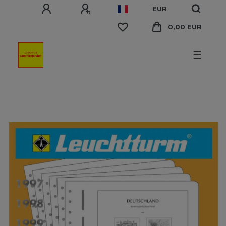
EUR
0,00 EUR
☰