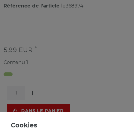
Référence de l’article
le368974
*
5,99 EUR
Contenu
1
DANS LE PANIER
Cookies