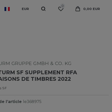
0
EUR
0,00 EUR
RM GRUPPE GMBH & CO. KG
TURM SF SUPPLEMENT RFA
ISONS DE TIMBRES 2022
s SF
e l’article
le368975