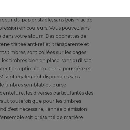
ème à 13 trous) sont imprimées par
n, sur du papier stable, sans bois ni acide
ression en couleurs. Vous pouvez ainsi
e dans votre album. Des pochettes de
rène traitée anti-reflet, transparente et
nts timbres, sont collées sur les pages
s timbres bien en place, sans qu'il soit
rotection optimale contre la poussière et
sont également disponibles sans
de timbres semblables, qui se
dentelure, les diverses particularités des
vaut toutefois que pour les timbres
 c'est nécessaire, l'année d'émission
 l'ensemble soit présenté de manière