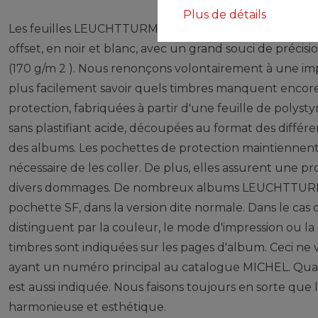
Plus de détails
Les feuilles LEUCHTTURM (format 270 x 297 mm / syst
offset, en noir et blanc, avec un grand souci de précisio
(170 g/m 2 ). Nous renonçons volontairement à une imp
plus facilement savoir quels timbres manquent encor
protection, fabriquées à partir d'une feuille de polysty
sans plastifiant acide, découpées au format des différe
des albums. Les pochettes de protection maintiennent le
nécessaire de les coller. De plus, elles assurent une p
divers dommages. De nombreux albums LEUCHTTURM 
pochette SF, dans la version dite normale. Dans le cas 
distinguent par la couleur, le mode d'impression ou la 
timbres sont indiquées sur les pages d'album. Ceci ne 
ayant un numéro principal au catalogue MICHEL. Quand
est aussi indiquée. Nous faisons toujours en sorte que
harmonieuse et esthétique.