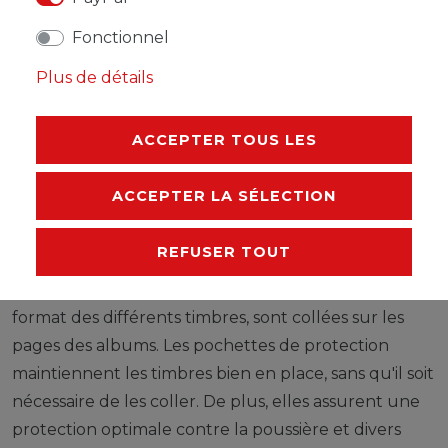
Les feuilles LEUCHTTURM (format 270 x 297 mm /
Fonctionnel
système à 13 trous) sont imprimées par offset, en noir
Plus de détails
et blanc, avec un grand souci de précision, sur du
papier stable, sans bois ni acide (170 g/m 2 ). Nous
ACCEPTER TOUS LES
renonçons volontairement à une impression en
couleurs. Vous pouvez ainsi plus facilement savoir
ACCEPTER LA SÉLECTION
quels timbres manquent encore dans votre album.
Des pochettes de protection, fabriquées à partir
REFUSER TOUT
d'une feuille de polystyrène traitée anti-reflet,
transparente et sans plastifiant acide, découpées au
format des différents timbres, sont collées sur les
pages des albums. Les pochettes de protection
maintiennent les timbres bien en place, sans qu'il soit
nécessaire de les coller. De plus, elles assurent une
protection optimale contre la poussière et divers