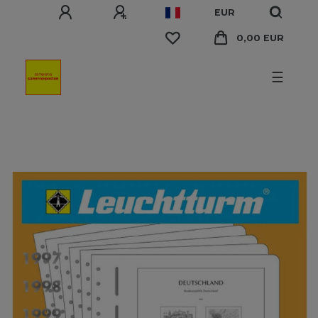
EUR
0,00 EUR
☰