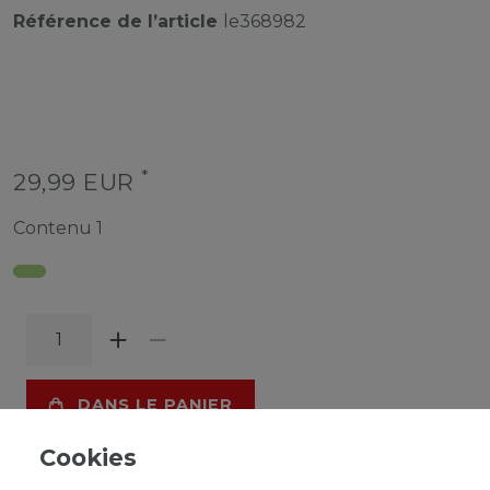
Référence de l’article
le368982
*
29,99 EUR
Contenu
1
DANS LE PANIER
Cookies