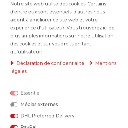
Notre site web utilise des cookies. Certains
d'entre eux sont essentiels, d'autres nous
LISTE DE SOUHAITS
aident à améliorer ce site web et votre
expérience d'utilisateur. Vous trouverez ici de
* avec TVA hors
Frais de livraison
plus amples informations sur notre utilisation
des cookies et sur vos droits en tant
qu'utilisateur:
Déclaration de confidentialité
Mentions
légales
DESCRIPTION
AUTRES DÉTAILS
Essentiel
RESPONSABLE DE L'UE
Médias externes
FABRICANT
DHL Preferred Delivery
PayPal