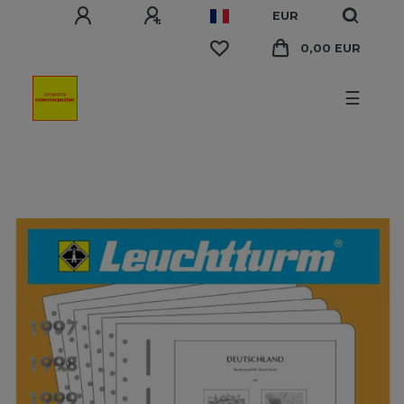
EUR
0,00 EUR
☰