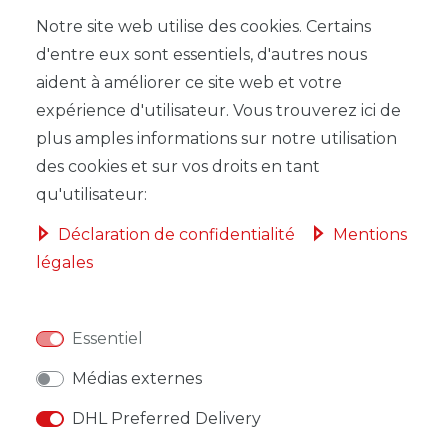
Notre site web utilise des cookies. Certains
d'entre eux sont essentiels, d'autres nous
aident à améliorer ce site web et votre
LISTE DE SOUHAITS
expérience d'utilisateur. Vous trouverez ici de
plus amples informations sur notre utilisation
* avec TVA hors
Frais de livraison
des cookies et sur vos droits en tant
qu'utilisateur:
Déclaration de confidentialité
Mentions
légales
DESCRIPTION
AUTRES DÉTAILS
Essentiel
RESPONSABLE DE L'UE
Médias externes
DHL Preferred Delivery
FABRICANT