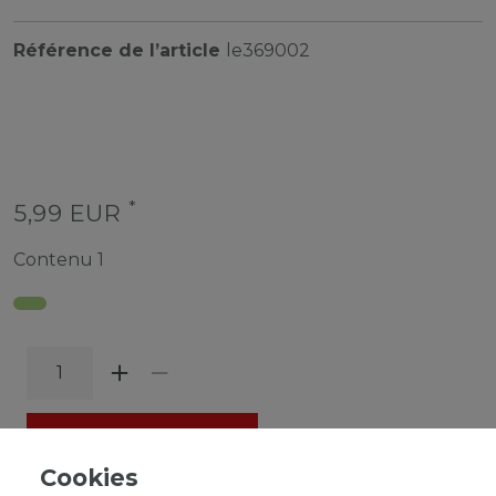
Référence de l’article
le369002
*
5,99 EUR
Contenu
1
DANS LE PANIER
Cookies