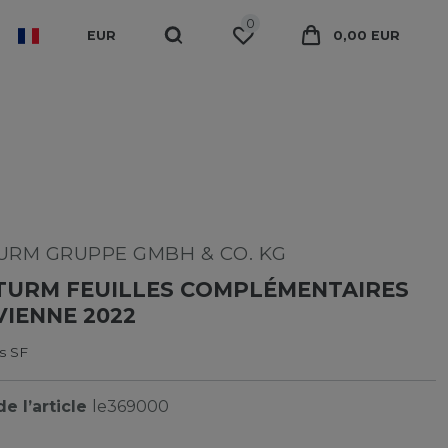
0
EUR
0,00 EUR
RM GRUPPE GMBH & CO. KG
TURM FEUILLES COMPLÉMENTAIRES
VIENNE 2022
s SF
e l’article
le369000