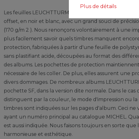
Plus de détails
Les feuilles LEUCHTTURM (format 270 x 297 mm / syst
offset, en noir et blanc, avec un grand souci de précisio
(170 g/m 2 ). Nous renonçons volontairement à une imp
plus facilement savoir quels timbres manquent encor
protection, fabriquées à partir d'une feuille de polysty
sans plastifiant acide, découpées au format des différe
des albums. Les pochettes de protection maintiennent le
nécessaire de les coller. De plus, elles assurent une p
divers dommages. De nombreux albums LEUCHTTURM 
pochette SF, dans la version dite normale. Dans le cas 
distinguent par la couleur, le mode d'impression ou la 
timbres sont indiquées sur les pages d'album. Ceci ne 
ayant un numéro principal au catalogue MICHEL. Quand
est aussi indiquée. Nous faisons toujours en sorte que
harmonieuse et esthétique.