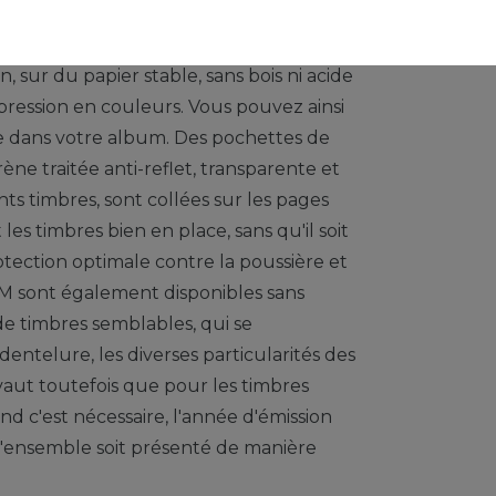
ème à 13 trous) sont imprimées par
n, sur du papier stable, sans bois ni acide
ression en couleurs. Vous pouvez ainsi
e dans votre album. Des pochettes de
rène traitée anti-reflet, transparente et
nts timbres, sont collées sur les pages
s timbres bien en place, sans qu'il soit
rotection optimale contre la poussière et
sont également disponibles sans
de timbres semblables, qui se
dentelure, les diverses particularités des
vaut toutefois que pour les timbres
 c'est nécessaire, l'année d'émission
 l'ensemble soit présenté de manière