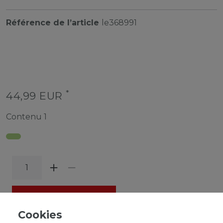
Référence de l’article
le368991
*
44,99 EUR
Contenu
1
DANS LE PANIER
Cookies