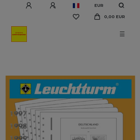
EUR
0,00 EUR
☰