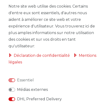
Notre site web utilise des cookies. Certains
d'entre eux sont essentiels, d'autres nous
aident à améliorer ce site web et votre
LISTE DE SOUHAITS
expérience d'utilisateur. Vous trouverez ici de
plus amples informations sur notre utilisation
* avec TVA hors
Frais de livraison
des cookies et sur vos droits en tant
qu'utilisateur:
Déclaration de confidentialité
Mentions
légales
DESCRIPTION
AUTRES DÉTAILS
Essentiel
RESPONSABLE DE L'UE
Médias externes
DHL Preferred Delivery
FABRICANT