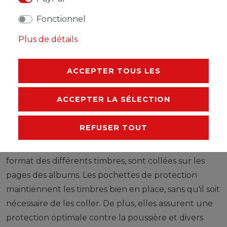
Les feuilles LEUCHTTURM (format 270 x 297 mm /
Fonctionnel
système à 13 trous) sont imprimées par offset, en noir
Plus de détails
et blanc, avec un grand souci de précision, sur du
papier stable, sans bois ni acide (170 g/m 2 ). Nous
ACCEPTER TOUS LES
renonçons volontairement à une impression en
couleurs. Vous pouvez ainsi plus facilement savoir
ACCEPTER LA SÉLECTION
quels timbres manquent encore dans votre album.
Des pochettes de protection, fabriquées à partir
REFUSER TOUT
d'une feuille de polystyrène traitée anti-reflet,
transparente et sans plastifiant acide, découpées au
format des différents timbres, sont collées sur les
pages des albums. Les pochettes de protection
maintiennent les timbres bien en place, sans qu'il soit
nécessaire de les coller. De plus, elles assurent une
protection optimale contre la poussière et divers