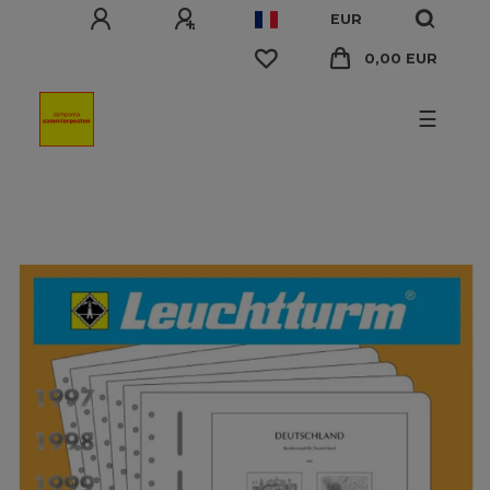
EUR
0,00 EUR
☰