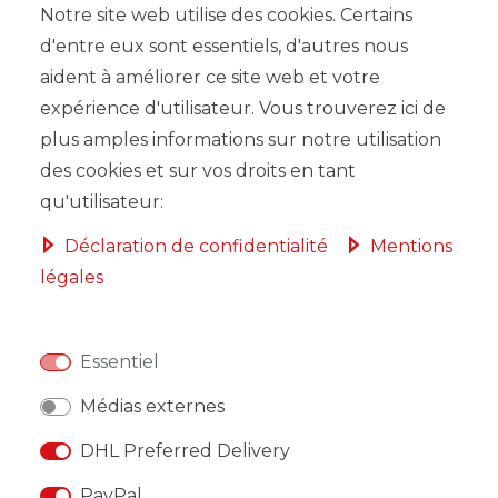
Notre site web utilise des cookies. Certains
d'entre eux sont essentiels, d'autres nous
LISTE DE SOUHAITS
aident à améliorer ce site web et votre
expérience d'utilisateur. Vous trouverez ici de
* avec TVA hors
Frais de livraison
plus amples informations sur notre utilisation
des cookies et sur vos droits en tant
qu'utilisateur:
Déclaration de confidentialité
Mentions
légales
DESCRIPTION
AUTRES DÉTAILS
Essentiel
RESPONSABLE DE L'UE
Médias externes
FABRICANT
DHL Preferred Delivery
PayPal