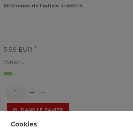
Référence de l’article
le368976
*
5,99 EUR
Contenu
1
DANS LE PANIER
Cookies