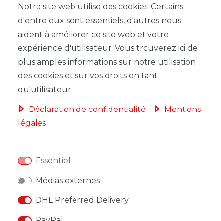
Notre site web utilise des cookies. Certains
d'entre eux sont essentiels, d'autres nous
LISTE DE SOUHAITS
aident à améliorer ce site web et votre
expérience d'utilisateur. Vous trouverez ici de
* avec TVA hors
Frais de livraison
plus amples informations sur notre utilisation
des cookies et sur vos droits en tant
qu'utilisateur:
Déclaration de confidentialité
Mentions
légales
DESCRIPTION
AUTRES DÉTAILS
Essentiel
RESPONSABLE DE L'UE
Médias externes
FABRICANT
DHL Preferred Delivery
PayPal