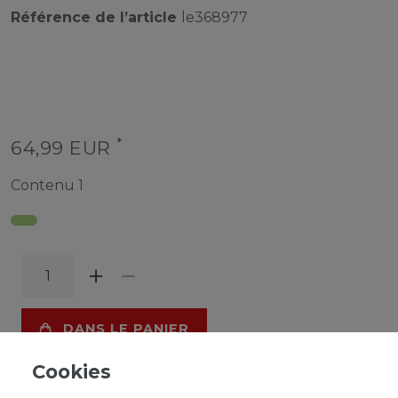
Référence de l’article
le368977
*
64,99 EUR
Contenu
1
DANS LE PANIER
Cookies