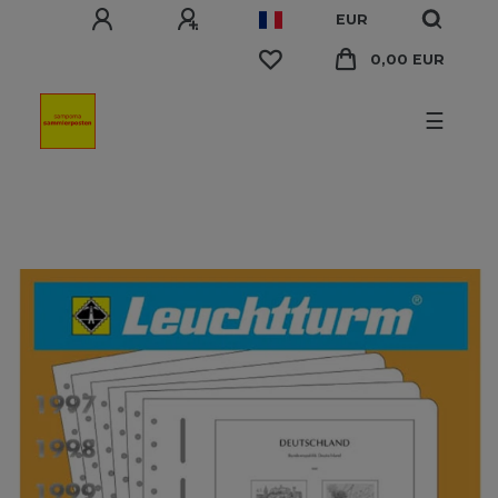
EUR
0,00 EUR
☰