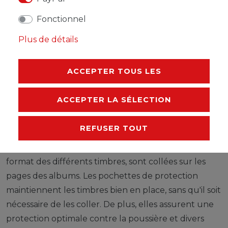
Les feuilles LEUCHTTURM (format 270 x 297 mm /
Fonctionnel
système à 13 trous) sont imprimées par offset, en noir
Plus de détails
et blanc, avec un grand souci de précision, sur du
papier stable, sans bois ni acide (170 g/m 2 ). Nous
ACCEPTER TOUS LES
renonçons volontairement à une impression en
couleurs. Vous pouvez ainsi plus facilement savoir
ACCEPTER LA SÉLECTION
quels timbres manquent encore dans votre album.
Des pochettes de protection, fabriquées à partir
REFUSER TOUT
d'une feuille de polystyrène traitée anti-reflet,
transparente et sans plastifiant acide, découpées au
format des différents timbres, sont collées sur les
pages des albums. Les pochettes de protection
maintiennent les timbres bien en place, sans qu'il soit
nécessaire de les coller. De plus, elles assurent une
protection optimale contre la poussière et divers