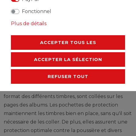
Les feuilles LEUCHTTURM (format 270 x 297 mm /
Fonctionnel
système à 13 trous) sont imprimées par offset, en noir
Plus de détails
et blanc, avec un grand souci de précision, sur du
papier stable, sans bois ni acide (170 g/m 2 ). Nous
ACCEPTER TOUS LES
renonçons volontairement à une impression en
couleurs. Vous pouvez ainsi plus facilement savoir
ACCEPTER LA SÉLECTION
quels timbres manquent encore dans votre album.
Des pochettes de protection, fabriquées à partir
REFUSER TOUT
d'une feuille de polystyrène traitée anti-reflet,
transparente et sans plastifiant acide, découpées au
format des différents timbres, sont collées sur les
pages des albums. Les pochettes de protection
maintiennent les timbres bien en place, sans qu'il soit
nécessaire de les coller. De plus, elles assurent une
protection optimale contre la poussière et divers