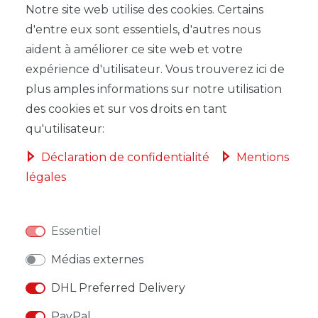
Notre site web utilise des cookies. Certains
d'entre eux sont essentiels, d'autres nous
LISTE DE SOUHAITS
aident à améliorer ce site web et votre
expérience d'utilisateur. Vous trouverez ici de
* avec TVA hors
Frais de livraison
plus amples informations sur notre utilisation
des cookies et sur vos droits en tant
qu'utilisateur:
Déclaration de confidentialité
Mentions
légales
DESCRIPTION
AUTRES DÉTAILS
Essentiel
RESPONSABLE DE L'UE
Médias externes
FABRICANT
DHL Preferred Delivery
PayPal