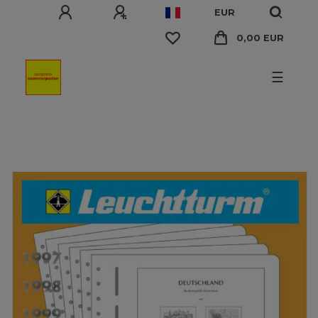
EUR
0,00 EUR
☰