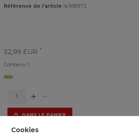
Référence de l’article
le368973
*
32,99 EUR
Contenu
1
DANS LE PANIER
Cookies