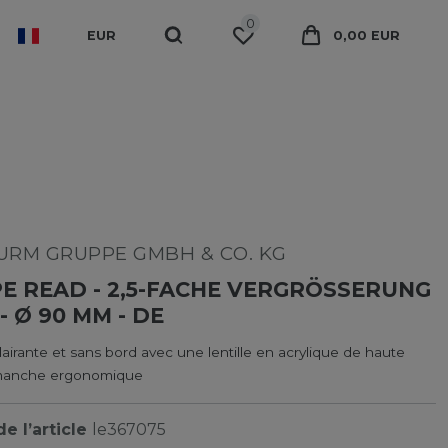
0
EUR
0,00 EUR
RM GRUPPE GMBH & CO. KG
E READ - 2,5-FACHE VERGRÖSSERUNG M
- Ø 90 MM - DE
irante et sans bord avec une lentille en acrylique de haute
 manche ergonomique
e l’article
le367075