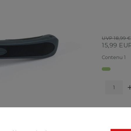
UVP 18,99 €
15,99 EU
Contenu
1
LISTE