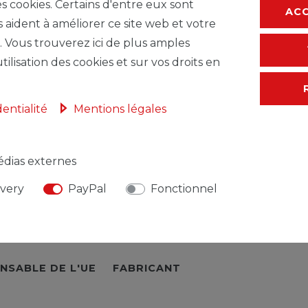
es cookies. Certains d'entre eux sont
AC
s aident à améliorer ce site web et votre
* avec TVA hors
F
. Vous trouverez ici de plus amples
tilisation des cookies et sur vos droits en
dentialité
Mentions légales
dias externes
ivery
PayPal
Fonctionnel
NSABLE DE L'UE
FABRICANT