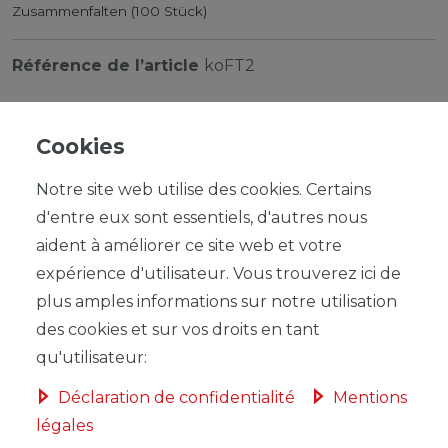
Zusammenfalten (100 Stück)
Référence de l’article
koFT2
Cookies
Notre site web utilise des cookies. Certains
UVP 18,90 €
d'entre eux sont essentiels, d'autres nous
*
16,99 EUR
aident à améliorer ce site web et votre
expérience d'utilisateur. Vous trouverez ici de
Contenu
1
plus amples informations sur notre utilisation
Prix de base
16,99 € / Stück
des cookies et sur vos droits en tant
qu'utilisateur:
Déclaration de confidentialité
Mentions
légales