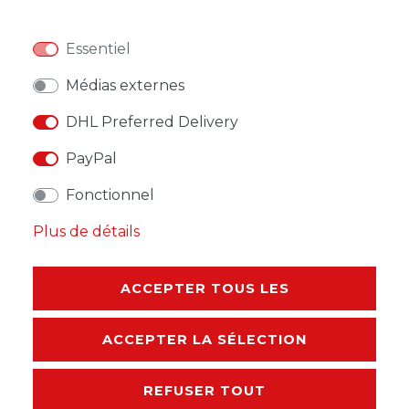
DANS LE PANIER
Essentiel
Médias externes
DHL Preferred Delivery
LISTE DE SOUHAITS
PayPal
Fonctionnel
* avec TVA hors
Frais de livraison
Plus de détails
ACCEPTER TOUS LES
DESCRIPTION
ACCEPTER LA SÉLECTION
AUTRES DÉTAILS
REFUSER TOUT