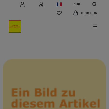
EUR
0,00 EUR
☰