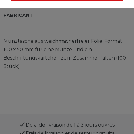
RESPONSABLE DE L'UE
FABRICANT
Münztasche aus weichmacherfreier Folie, Format
100 x 50 mm für eine Münze und ein
Beschriftungskärtchen zum Zusammenfalten (100
Stück)
Délai de livraison de 1 à 3 jours ouvrés
Frais de livraison et de retour gratuits