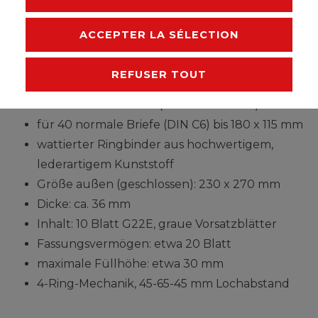
FABRICANT
ACCEPTER LA SÉLECTION
mit 10 glasklaren, geteilten Einsteckblättern
REFUSER TOUT
aus weichmacherfreier Hartfolie mit schwarzem
Kartonzwischenblatt (herausnehmbar)
für 40 normale Briefe (DIN C6) bis 180 x 115 mm
wattierter Ringbinder aus hochwertigem,
lederartigem Kunststoff
Größe außen (geschlossen): 230 x 270 mm
Dicke: ca. 36 mm
Inhalt: 10 Blatt G22E, graue Vorsatzblätter
Fassungsvermögen: etwa 20 Blatt
maximale Füllhöhe: etwa 30 mm
4-Ring-Mechanik, 45-65-45 mm Lochabstand