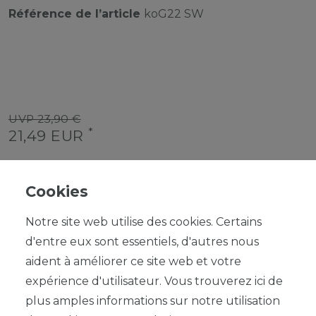
Référence de l’article
koG22 SW
UVP 23,90 €
*
21,49 EUR
Contenu
1
Prix de base
21,49 € / Stück
Cookies
Notre site web utilise des cookies. Certains
d'entre eux sont essentiels, d'autres nous
aident à améliorer ce site web et votre
expérience d'utilisateur. Vous trouverez ici de
DANS LE PANIER
plus amples informations sur notre utilisation