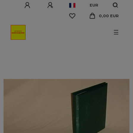
EUR
0,00 EUR
☰