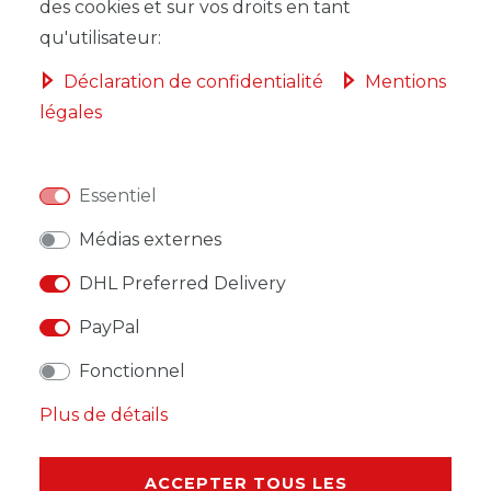
des cookies et sur vos droits en tant
qu'utilisateur:
Déclaration de confidentialité
Mentions
légales
LISTE DE SOUHAITS
* avec TVA hors
Frais de livraison
Essentiel
Médias externes
DHL Preferred Delivery
PayPal
DESCRIPTION
Fonctionnel
AUTRES DÉTAILS
Plus de détails
RESPONSABLE DE L'UE
ACCEPTER TOUS LES