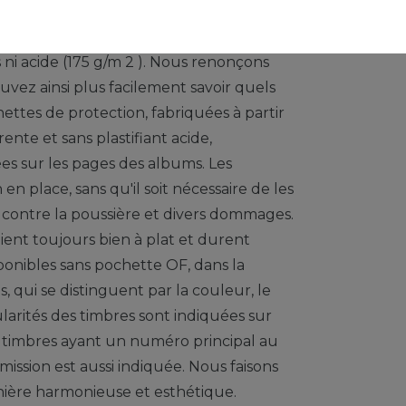
 par offset, en noir et blanc, avec un
s ni acide (175 g/m 2 ). Nous renonçons
vez ainsi plus facilement savoir quels
tes de protection, fabriquées à partir
rente et sans plastifiant acide,
es sur les pages des albums. Les
n place, sans qu'il soit nécessaire de les
e contre la poussière et divers dommages.
oient toujours bien à plat et durent
onibles sans pochette OF, dans la
, qui se distinguent par la couleur, le
larités des timbres sont indiquées sur
s timbres ayant un numéro principal au
ission est aussi indiquée. Nous faisons
nière harmonieuse et esthétique.