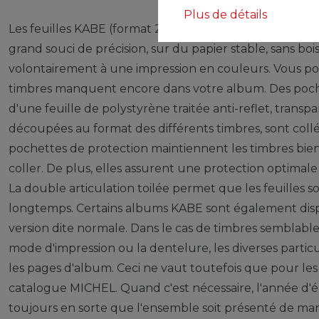
Plus de détails
Les feuilles KABE (format 275 x 310 mm) sont imprimées
grand souci de précision, sur du papier stable, sans boi
volontairement à une impression en couleurs. Vous pou
timbres manquent encore dans votre album. Des pochet
d'une feuille de polystyrène traitée anti-reflet, transpa
découpées au format des différents timbres, sont collé
pochettes de protection maintiennent les timbres bien e
coller. De plus, elles assurent une protection optimal
La double articulation toilée permet que les feuilles s
longtemps. Certains albums KABE sont également disp
version dite normale. Dans le cas de timbres semblables
mode d'impression ou la dentelure, les diverses particu
les pages d'album. Ceci ne vaut toutefois que pour le
catalogue MICHEL. Quand c'est nécessaire, l'année d'ém
toujours en sorte que l'ensemble soit présenté de ma